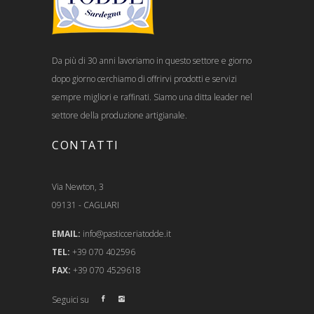
Da più di 30 anni lavoriamo in questo settore e giorno
dopo giorno cerchiamo di offrirvi prodotti e servizi
sempre migliori e raffinati. Siamo una ditta leader nel
settore della produzione artigianale.
CONTATTI
Via Newton, 3
09131 - CAGLIARI
EMAIL:
info@pasticceriatodde.it
TEL:
+39 070 402596
FAX:
+39 070 4529618
Seguici su